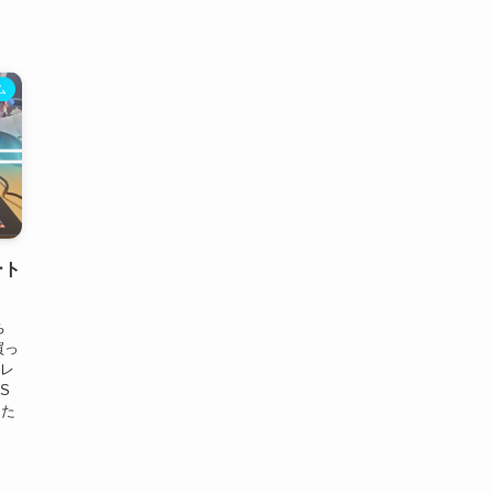
ム
ート
ち
買っ
キレ
S
った