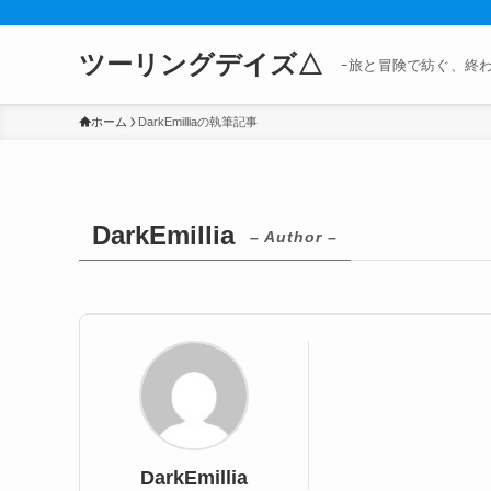
ツーリングデイズ△
ｰ旅と冒険で紡ぐ、終
ホーム
DarkEmilliaの執筆記事
DarkEmillia
– Author –
DarkEmillia