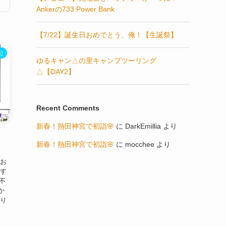
Ankerの733 Power Bank
【7/22】誕生日おめでとう、俺！【生誕祭】
記
ゆるキャン△の里キャンプツーリング
△【DAY2】
Recent Comments
新春！熱田神宮で初詣🌸
に
DarkEmillia
より
新春！熱田神宮で初詣🌸
に
mocchee
より
んお
です
も不
か
だり