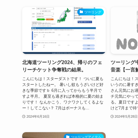
ツーリング
北海道ツーリング2024、帰りのフェ
ツーリング
リーチケット争奪戦の結果。
音楽【一言
こんにちは！スターダストです！ ついに夏も
こんにちは！ス
スタートしたねー。 暑いし蚊もうざいけど好
いうのに暑す
きな季節ですｂ 6月に入ってからもう半月で
さん元気にお
すよ半月。 夏至も過ぎれば本格的に夏の始ま
チ元気にやって
りです！ なんかこう、ワクワクしてくるよな
る。夏日ですよ
ー！してこない？ 7月はボーナスも...
けど7月まで待
2024年6月16日
2024年5月28日
ツーリングアイテム