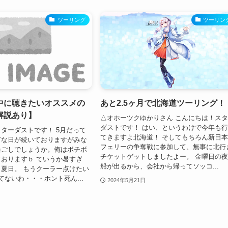
ツーリング
ツーリン
中に聴きたいオススメの
あと2.5ヶ月で北海道ツーリング！
解説あり】
△オホーツクゆかりさん こんにちは！ス
ダストです！ はい、というわけで今年も
ターダストです！ 5月だって
てきますよ北海道！ そしてもちろん新日
ぎな日が続いておりますがみな
フェリーの争奪戦に参加して、無事に北行
過ごしでしょうか。俺はボチボ
チケットゲットしましたよー。 金曜日の
おりますｂ ていうか暑すぎ
船が出るから、会社から帰ってソッコ...
夏日。 もうクーラー点けたい
てないわ・・・ホント死ん...
2024年5月21日