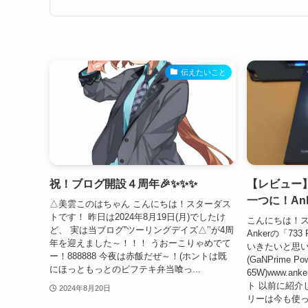
伝えたいこと
祝！ブログ開設４周年🎉✨✨✨
【レビュー
一つに！Anke
△美雲このはちゃん こんにちは！スターダス
トです！ 昨日は2024年8月19日(月)でしたけ
こんにちは！ス
ど、 実は当ブログ''ツーリングデイズ△’’が4周
Ankerの「733
年を迎えました～！！！ うおーこりゃめでて
いきたいと思います！
ー！888888 今夜は赤飯だぜ～！(ホントは既
(GaNPrime Po
にほっともっとのビフテキ弁当喰っ...
65W)www.ank
ト 以前に紹介
2024年8月20日
リーは今も使って