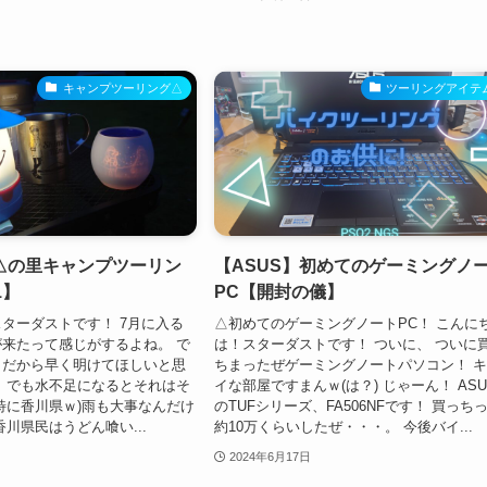
キャンプツーリング△
ツーリングアイテ
△の里キャンプツーリン
【ASUS】初めてのゲーミングノ
1】
PC【開封の儀】
ターダストです！ 7月に入る
△初めてのゲーミングノートPC！ こんに
来たって感じがするよね。 で
は！スターダストです！ ついに、 ついに
うだから早く明けてほしいと思
ちまったぜゲーミングノートパソコン！ 
 でも水不足になるとそれはそ
イな部屋ですまんｗ(は？) じゃーん！ ASU
特に香川県ｗ)雨も大事なんだけ
のTUFシリーズ、FA506NFです！ 買っち
香川県民はうどん喰い...
約10万くらいしたぜ・・・。 今後バイ...
2024年6月17日