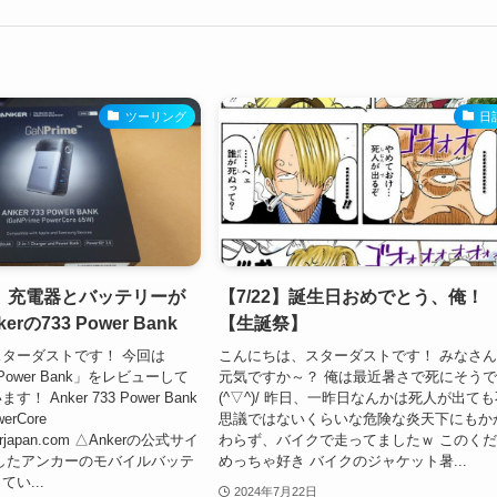
ツーリング
日
】充電器とバッテリーが
【7/22】誕生日おめでとう、俺！
rの733 Power Bank
【生誕祭】
ターダストです！ 今回は
こんにちは、スターダストです！ みなさ
 Power Bank」をレビューして
元気ですか～？ 俺は最近暑さで死にそう
 Anker 733 Power Bank
(^▽^)/ 昨日、一昨日なんかは死人が出て
werCore
思議ではないくらいな危険な炎天下にもか
erjapan.com △Ankerの公式サイ
わらず、バイクで走ってましたｗ このく
したアンカーのモバイルバッテ
めっちゃ好き バイクのジャケット暑...
い...
2024年7月22日