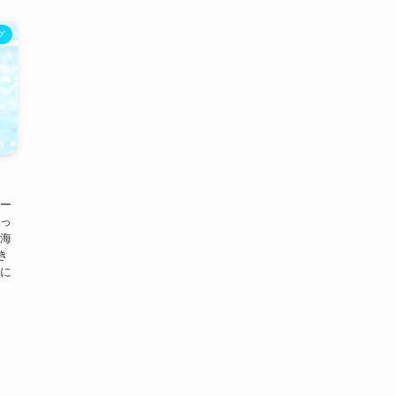
グ
ター
行っ
本海
き
夜に