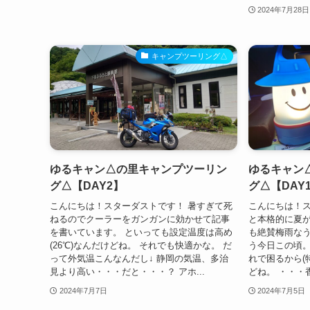
2024年7月28日
キャンプツーリング△
ゆるキャン△の里キャンプツーリン
ゆるキャン
グ△【DAY2】
グ△【DAY
こんにちは！スターダストです！ 暑すぎて死
こんにちは！ス
ねるのでクーラーをガンガンに効かせて記事
と本格的に夏が
を書いています。 といっても設定温度は高め
も絶賛梅雨な
(26℃)なんだけどね。 それでも快適かな。 だ
う今日この頃。
って外気温こんなんだし↓ 静岡の気温、多治
れで困るから(
見より高い・・・だと・・・？ アホ...
どね。 ・・・
2024年7月7日
2024年7月5日