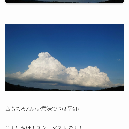
△もちろんいい意味でヾ(≧▽≦)ﾉ
こんにちは！スターダストです！