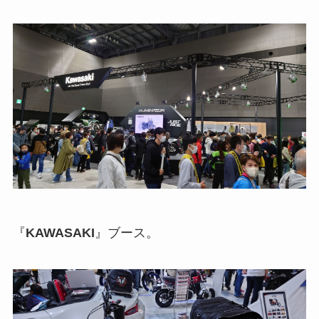
『
KAWASAKI
』ブース。